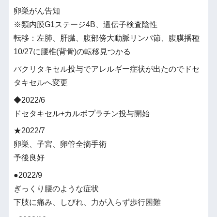
卵巣がん告知
※類内膜G1ステージ4B、遺伝子検査陰性
転移：左肺、肝臓、腹部傍大動脈リンパ節、腹膜播種
10/27に腰椎(背骨)の転移見つかる
パクリタキセル投与でアレルギー症状が出たのでドセ
タキセルへ変更
◆2022/6
ドセタキセル+カルボプラチン投与開始
★2022/7
卵巣、子宮、卵管全摘手術
予後良好
●2022/9
ぎっくり腰のような症状
下肢に痛み、しびれ、力が入らず歩行困難