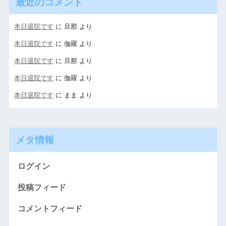
最近のコメント
本日退院です
に
旦那
より
本日退院です
に
伽羅
より
本日退院です
に
旦那
より
本日退院です
に
伽羅
より
本日退院です
に
まま
より
メタ情報
ログイン
投稿フィード
コメントフィード