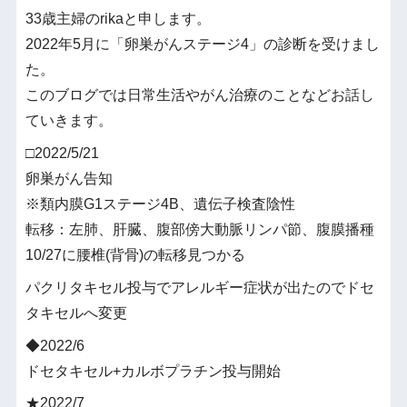
33歳主婦のrikaと申します。
2022年5月に「卵巣がんステージ4」の診断を受けまし
た。
このブログでは日常生活やがん治療のことなどお話し
ていきます。
□2022/5/21
卵巣がん告知
※類内膜G1ステージ4B、遺伝子検査陰性
転移：左肺、肝臓、腹部傍大動脈リンパ節、腹膜播種
10/27に腰椎(背骨)の転移見つかる
パクリタキセル投与でアレルギー症状が出たのでドセ
タキセルへ変更
◆2022/6
ドセタキセル+カルボプラチン投与開始
★2022/7